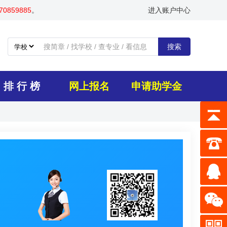
0859885
。
进入账户中心
搜索
排 行 榜
网上报名
申请助学金