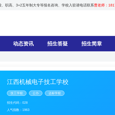
技校、职高、3+2五年制大专等报名咨询、学校入驻请电话联系
曹老师：1817
动态资讯
招生答疑
招生简章
江西机械电子技工学校
技工学校
公办
达标学校
招生代码：028
人气指数：1963