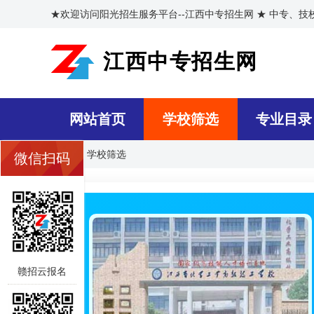
★欢迎访问阳光招生服务平台--江西中专招生网 ★ 中专、
江西中专招生网
网站首页
学校筛选
专业目录
首页
>>
学校筛选
微信扫码
赣招云报名