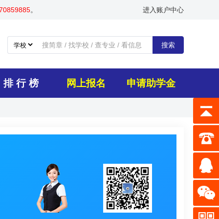
0859885
。
进入账户中心
搜索
排 行 榜
网上报名
申请助学金