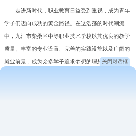
走进新时代，职业教育日益受到重视，成为青年
学子们迈向成功的黄金路径。在这浩荡的时代潮流
中，九江市柴桑区中等职业技术学校以其优良的教学
质量、丰富的专业设置、完善的实践设施以及广阔的
关闭对话框
就业前景，成为众多学子追求梦想的理想学府。
一、优质教育资源，打造技能精英
九江市柴桑区中等职业技术学校拥有一批高素
质、专业化的教师队伍，致力于培养学生的实际操作
能力和职业素养。学校结合市场需求，不断更新教学
理念和课程，确保学生掌握前沿技术和知识。在这